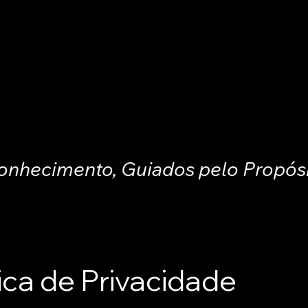
onhecimento, Guiados pelo Propósi
luções
Programas
Notícias
Espaço do Membro
Centro I&
tica de Privacidade