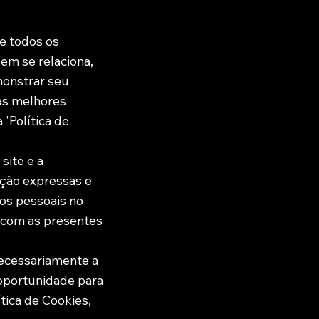
e todos os
uem se relaciona,
monstrar seu
as melhores
'Política de
site e a
ação expressas e
dos pessoais no
o com as presentes
necessariamente a
 oportunidade para
tica de Cookies,