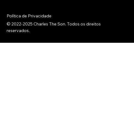
purpose, and every step forward is a step toward growth and
innovation.
Política de Privacidade
© 2022-2025 Charles The Son. Todos os direitos
reservados.