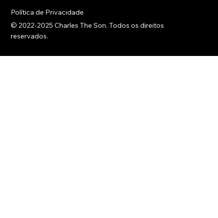
purpose, and every step forward is a step toward growth and
innovation.
Política de Privacidade
© 2022-2025 Charles The Son. Todos os direitos
reservados.