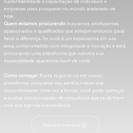
sustentabilidade e capacitação de indivíduos e
empresas para prosperar no mundo acelerado de
hoje.
Quem estamos procurando:
buscamos profissionais
apaixonados e qualificados que estejam ansiosos para
fazer a diferença. Se você é um especialista em sua
área, comprometido com integridade e inovação e está
procurando uma plataforma que valoriza sua
especialidade, queremos ouvir de você!​
Como começar:
Basta registrar-se em nossa
plataforma, completar seu perfil e indicar sua
disponibilidade. Uma vez a bordo, você pode começar
a aceitar oportunidades de consultoria que se alinhem
com sua agenda e experiência.
Submeter Interesse