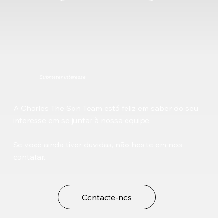
Submeter Interesse
A Charles The Son Team está feliz em saber do seu
interesse em se juntar à nossa equipe.
Se você ainda tiver dúvidas, não hesite em nos
contatar.
Contacte-nos